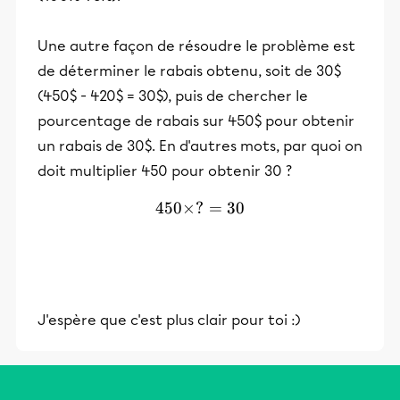
Une autre façon de résoudre le problème est
de déterminer le rabais obtenu, soit de 30$
(450$ - 420$ = 30$), puis de chercher le
pourcentage de rabais sur 450$ pour obtenir
un rabais de 30$. En d'autres mots, par quoi on
doit multiplier 450 pour obtenir 30 ?
450
×
?
450 \times ? = 30
=
30
J'espère que c'est plus clair pour toi :)