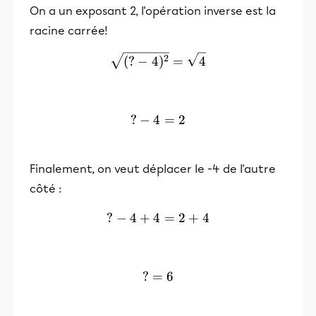
On a un exposant 2, l'opération inverse est la
racine carrée!
\sqrt{(?-4)²}= \sqrt{4}
2
(
?
−
4
)
=
4
?
−
4
?-4=2
=
2
Finalement, on veut déplacer le -4 de l'autre
côté :
?
−
4
+
4
?-4+4=2+4
=
2
+
4
?
=
?=6
6