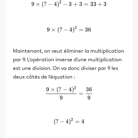
2
9
×
(
?
−
4
)
−
3
9 \times (?-4)²-3 +3=33+3
+
3
=
33
+
3
2
9
×
(
?
−
9 \times (?-4)²=36
4
)
=
36
Maintenant, on veut éliminer la multiplication
par 9. L'opération inverse d'une multiplication
est une division. On va donc diviser par 9 les
deux côtés de l'équation :
2
9
×
(
?
−
4
)
36
\frac{9 \times (?-4)²}{9}
=
9
9
2
(
?
−
4
)
(?-4)²= 4
=
4