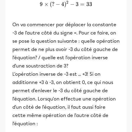
2
9
×
(
?
−
4
)
9 \times (?-4)²-3=33
−
3
=
33
On va commencer par déplacer la constante
-3 de l'autre côté du signe =. Pour ce faire, on
se pose la question suivante : quelle opération
permet de ne plus avoir -3 du côté gauche de
l'équation? / quelle est l'opération inverse
d'une soustraction de 3?
L'opération inverse de -3 est ... +3! Si on
additionne +3 à -3, on obtient 0, ce qui nous
permet d'enlever le -3 du côté gauche de
l'équation. Lorsqu'on effectue une opération
d'un côté de l'équation, il faut aussi faire
cette même opération de l'autre côté de
l'équation :