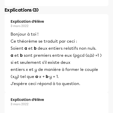
Explications (3)
Explication d’élève
3 mars 2022
Bonjour à toi !
Ce théorème se traduit par ceci :
Soient
a
et
b
deux entiers relatifs non nuls.
a
et
b
sont premiers entre eux (pgcd (a,b) =1 )
si et seulement s'il existe deux
entiers
x
et
y
de manière à former le couple
(x,y) tel que
a
·
x
+
b
·
y
= 1.
J'espère ceci répond à ta question.
Explication d’élève
3 mars 2022