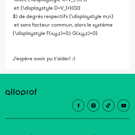
et {\displaystyle D=V_{+}(G)}
3
) de degrés respectifs {\displaystyle m,n}
et sans facteur commun, alors le système
{\displaystyle F(x,y,z)=0,\ G(x,y,z)=0}
J'espère avoir pu t'aider! :)