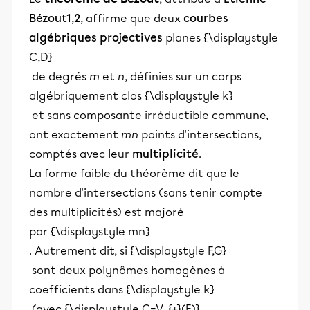
Bézout
1
,
2
, affirme que deux
courbes
algébriques
projectives
planes {\displaystyle
C,D}
de degrés
m
et
n
, définies sur un corps
algébriquement clos {\displaystyle k}
et sans composante irréductible commune,
ont exactement
mn
points d'intersections,
comptés avec leur
multiplicité
.
La forme faible du théorème dit que le
nombre d'intersections (sans tenir compte
des multiplicités) est majoré
par {\displaystyle mn}
. Autrement dit, si {\displaystyle F,G}
sont deux polynômes homogènes à
coefficients dans {\displaystyle k}
(avec {\displaystyle C=V_{+}(F)}