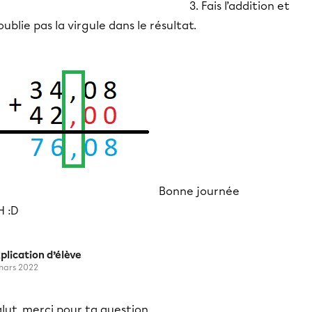
3. Fais l’addition et
oublie pas la virgule dans le résultat.
Bonne journée
H :D
plication d’élève
mars 2022
lut, merci pour ta question.