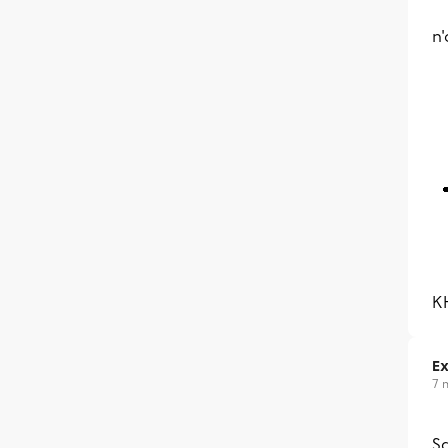
n'
K
Ex
7 
Sa