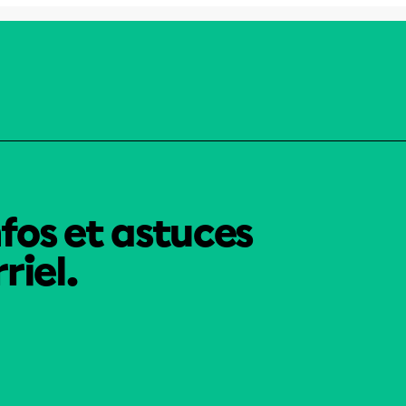
nfos et astuces
riel.