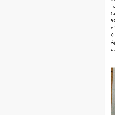
T
(p
40
a
0 
Ap
qu