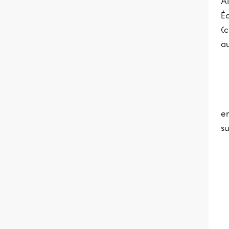
Ai
Éc
(c
au
en
su