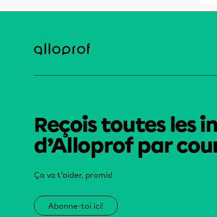
Reçois toutes les i
d’Alloprof par cour
Ça va t’aider, promis!
Abonne-toi ici!