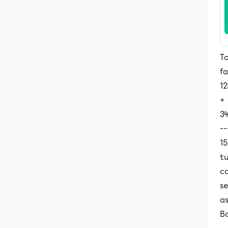
To
fa
12
+
34
--
15
t
co
se
as
B