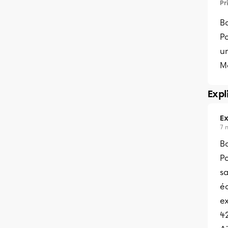
Pr
Bo
P
u
M
Expl
Ex
7 
Bo
Po
sa
éc
ex
42