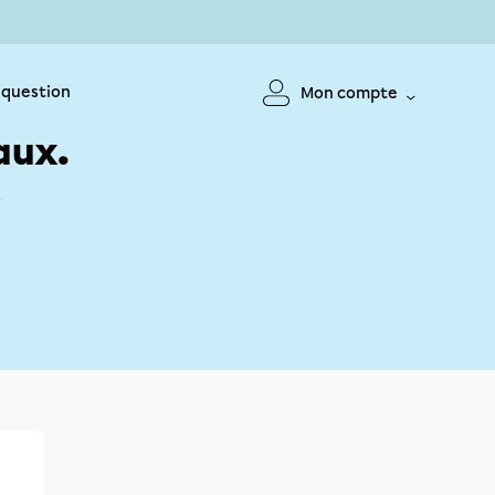
 question
Mon compte
aux.
!