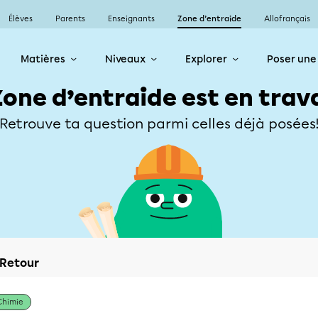
Élèves
Parents
Enseignants
Zone d’entraide
Allofrançais
Matières
Niveaux
Explorer
Poser une
Zone d’entraide est en trav
Retrouve ta question parmi celles déjà posées
Retour
Chimie