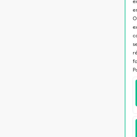
e
e
O
e
c
s
r
f
Po