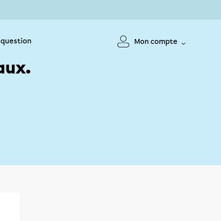
 question
Mon compte
aux.
!