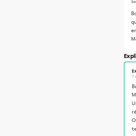
Se
Bo
q
e
Me
Expl
Ex
7 
B
M
U
r
O
t