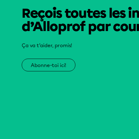
Reçois toutes les i
d’Alloprof par cour
Ça va t’aider, promis!
Abonne-toi ici!