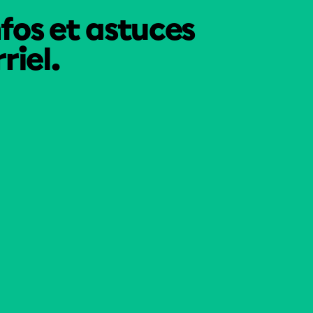
nfos et astuces
riel.