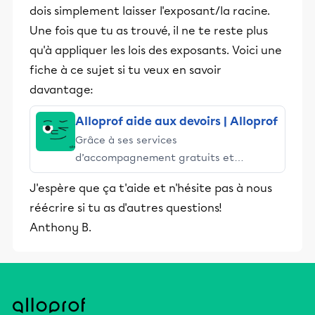
dois simplement laisser l'exposant/la racine.
Une fois que tu as trouvé, il ne te reste plus
qu'à appliquer les lois des exposants. Voici une
fiche à ce sujet si tu veux en savoir
davantage:
Alloprof aide aux devoirs | Alloprof
Grâce à ses services
d’accompagnement gratuits et
stimulants, Alloprof engage les élèves
J'espère que ça t'aide et n'hésite pas à nous
et leurs parents dans la réussite
réécrire si tu as d'autres questions!
éducative.
Anthony B.