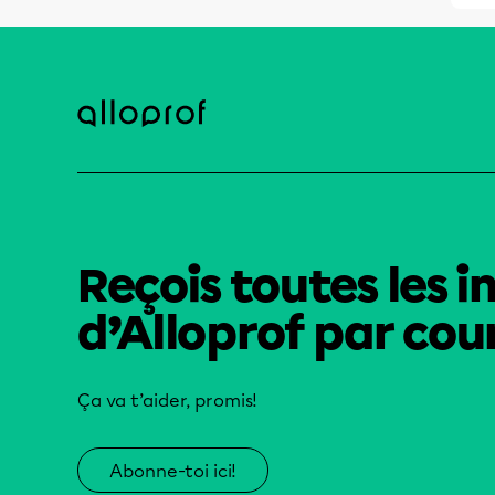
Reçois toutes les i
d’Alloprof par cour
Ça va t’aider, promis!
Abonne-toi ici!