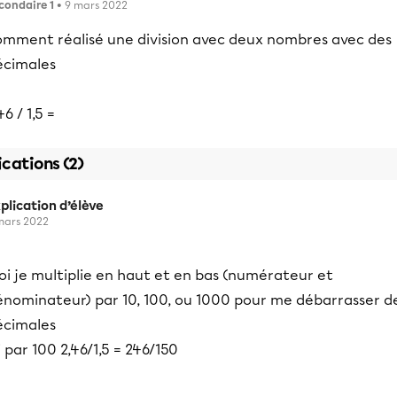
condaire 1
• 9 mars 2022
omment réalisé une division avec deux nombres avec des
écimales
46 / 1,5 =
ications (2)
plication d’élève
mars 2022
oi je multiplie en haut et en bas (numérateur et
énominateur) par 10, 100, ou 1000 pour me débarrasser d
écimales
i par 100 2,46/1,5 = 246/150