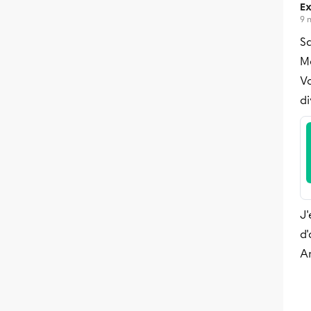
Ex
9 
S
Me
Vo
d
J'
d'
A