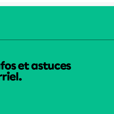
nfos et astuces
riel.