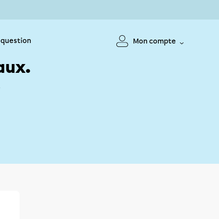
 question
Mon compte
aux.
!