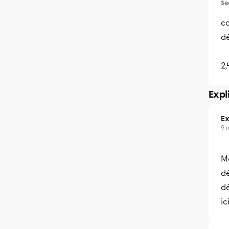
Se
c
d
2,
Expl
Ex
9 
M
d
d
ic