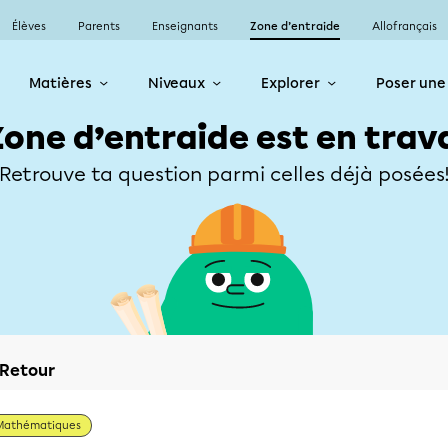
Élèves
Parents
Enseignants
Zone d’entraide
Allofrançais
Matières
Niveaux
Explorer
Poser une
Zone d’entraide est en trav
Retrouve ta question parmi celles déjà posées
Retour
Mathématiques