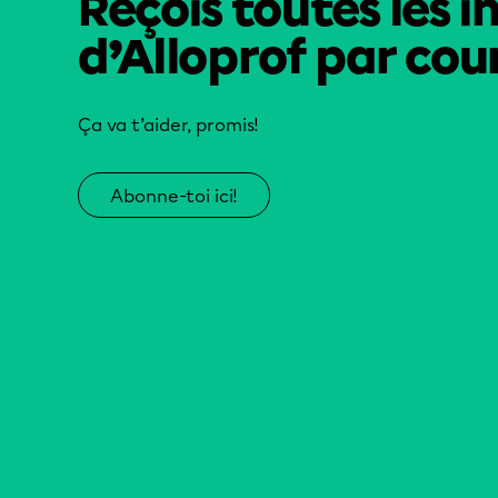
Reçois toutes les i
d’Alloprof par cour
Ça va t’aider, promis!
Abonne-toi ici!