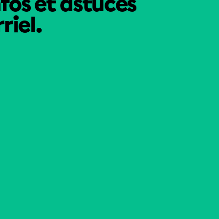
nfos et astuces
riel.