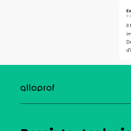
Ex
9 
Il
im
De
d