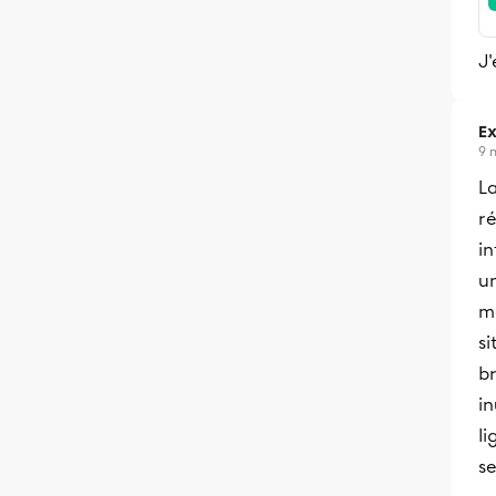
J'
Ex
9 
La
r
in
un
mê
si
br
in
l
se