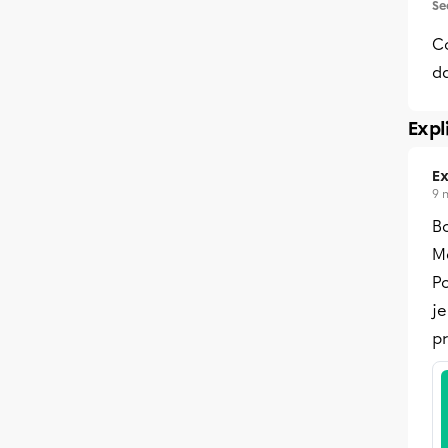
Se
C
da
Expl
Ex
9 
B
Me
Po
je
p