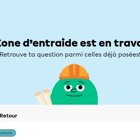
Élèves
Parents
Enseignants
Zone d’entraide
Allofrançais
Matières
Niveaux
Explorer
Poser une
Zone d’entraide est en trav
Retrouve ta question parmi celles déjà posées
Retour
Français