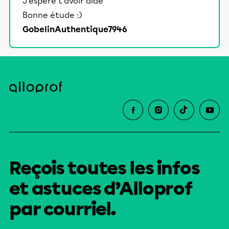
J'espère t'avoir aidé
Bonne étude :)
GobelinAuthentique7946
Reçois toutes les infos
et astuces d’Alloprof
par courriel.