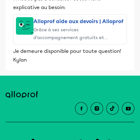
explicative au besoin:
Alloprof aide aux devoirs | Alloprof
Grâce à ses services
d’accompagnement gratuits et
stimulants, Alloprof engage les élèves
Je demeure disponible pour toute question!
et leurs parents dans la réussite
Kylan
éducative.