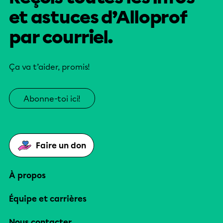
et astuces d’Alloprof
par courriel.
Ça va t’aider, promis!
Abonne-toi ici!
Faire un don
À propos
Équipe et carrières
Nous contacter