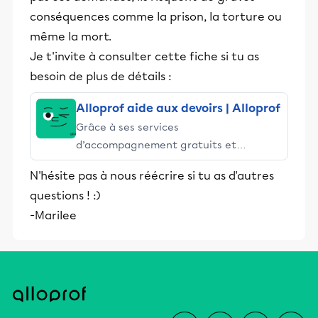
conséquences comme la prison, la torture ou
même la mort.
Je t'invite à consulter cette fiche si tu as
besoin de plus de détails :
Alloprof aide aux devoirs | Alloprof
Grâce à ses services
d’accompagnement gratuits et
stimulants, Alloprof engage les élèves
N'hésite pas à nous réécrire si tu as d'autres
et leurs parents dans la réussite
questions ! :)
éducative.
-Marilee