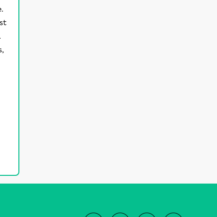
.
st
.
s,