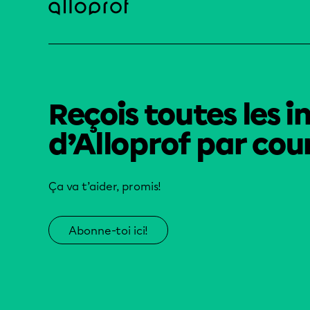
Reçois toutes les i
d’Alloprof par cour
Ça va t’aider, promis!
Abonne-toi ici!