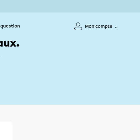
 question
Mon compte
aux.
!