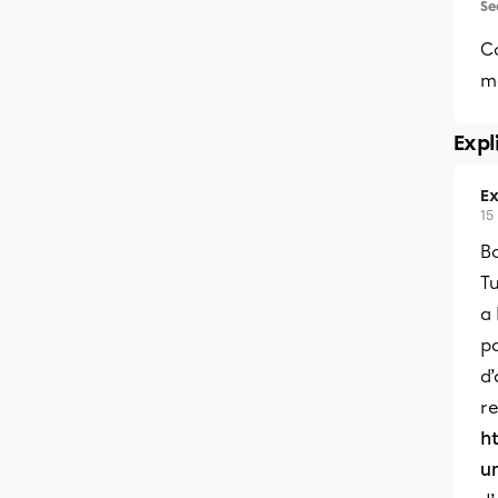
Se
C
m
Expl
Ex
15
B
Tu
a 
p
d’
re
h
u