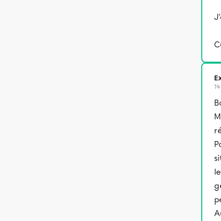
J
C
Ex
14
B
M
r
P
s
l
g
p
A