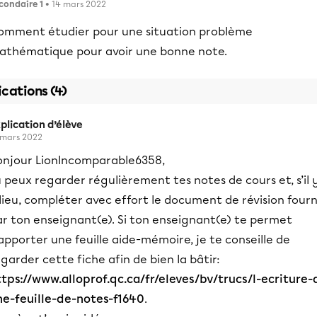
condaire 1
• 14 mars 2022
omment étudier pour une situation problème
athématique pour avoir une bonne note.
ications (4)
plication d’élève
 mars 2022
onjour LionIncomparable6358,
 peux regarder régulièrement tes notes de cours et, s’il 
lieu, compléter avec effort le document de révision fourn
ar ton enseignant(e). Si ton enseignant(e) te permet
apporter une feuille aide-mémoire, je te conseille de
garder cette fiche afin de bien la bâtir:
ttps://www.alloprof.qc.ca/fr/eleves/bv/trucs/l-ecriture-
ne-feuille-de-notes-f1640
.