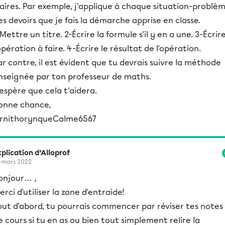
laires. Par exemple, j'applique à chaque situation-problè
es devoirs que je fais la démarche apprise en classe.
-Mettre un titre. 2-Écrire la formule s'il y en a une. 3-Écrir
'opération à faire. 4-Écrire le résultat de l'opération.
ar contre, il est évident que tu devrais suivre la méthode
nseignée par ton professeur de maths.
'espère que cela t'aidera.
onne chance,
rnithorynqueCalme6567
plication d’Alloprof
 mars 2022
onjour… ,
erci d'utiliser la zone d'entraide!
out d'abord, tu pourrais commencer par réviser tes notes
e cours si tu en as ou bien tout simplement relire la