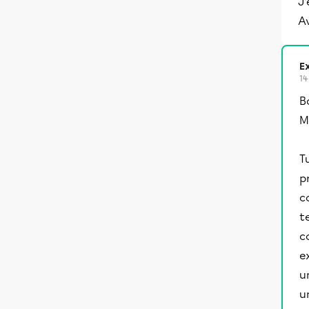
J’
A
Ex
14
B
M
T
p
c
t
c
e
u
u