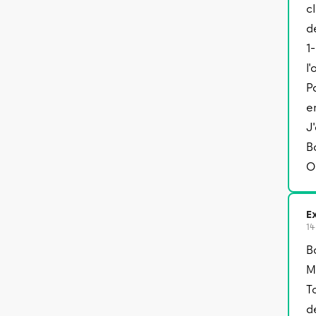
c
d
1
l
P
e
J
B
O
Ex
14
B
M
T
d