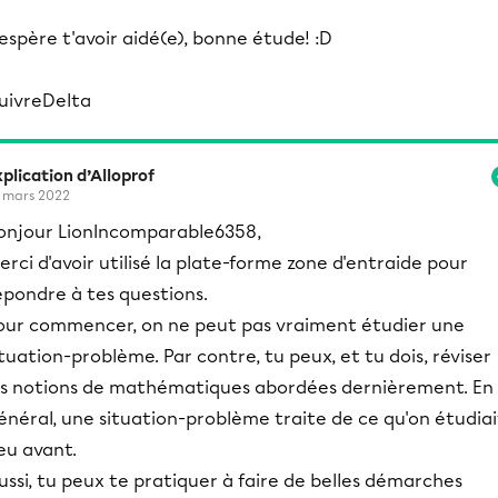
'espère t'avoir aidé(e), bonne étude! :D
uivreDelta
plication d’Alloprof
 mars 2022
onjour LionIncomparable6358,
erci d'avoir utilisé la plate-forme zone d'entraide pour
épondre à tes questions.
our commencer, on ne peut pas vraiment étudier une
ituation-problème. Par contre, tu peux, et tu dois, réviser
es notions de mathématiques abordées dernièrement. En
énéral, une situation-problème traite de ce qu'on étudiai
eu avant.
ussi, tu peux te pratiquer à faire de belles démarches