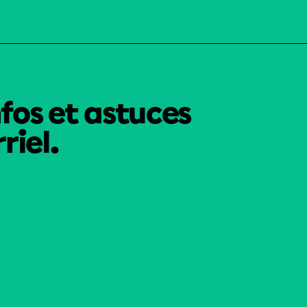
nfos et astuces
riel.