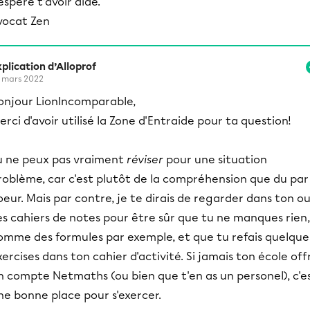
espère t’avoir aidé.
vocat Zen
plication d’Alloprof
 mars 2022
onjour LionIncomparable,
erci d'avoir utilisé la Zone d'Entraide pour ta question!
u ne peux pas vraiment
réviser
pour une situation
roblème, car c'est plutôt de la compréhension que du par
oeur. Mais par contre, je te dirais de regarder dans ton o
es cahiers de notes pour être sûr que tu ne manques rien,
omme des formules par exemple, et que tu refais quelque
xercises dans ton cahier d'activité. Si jamais ton école off
n compte Netmaths (ou bien que t'en as un personel), c'e
ne bonne place pour s'exercer.