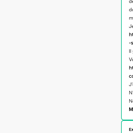
d
d
m
J
h
-
Il
V
h
c
J
N
N
M
Ex