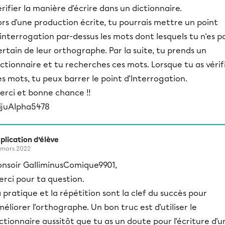
érifier la manière d'écrire dans un dictionnaire.
ors d'une production écrite, tu pourrais mettre un point
'interrogation par-dessus les mots dont lesquels tu n'es p
ertain de leur orthographe. Par la suite, tu prends un
ictionnaire et tu recherches ces mots. Lorsque tu as vérif
es mots, tu peux barrer le point d'Interrogation.
erci et bonne chance !!
ijuAlpha5478
plication d’élève
 mars 2022
onsoir GalliminusComique9901,
erci pour ta question.
 pratique et la répétition sont la clef du succès pour
éliorer l'orthographe. Un bon truc est d'utiliser le
ctionnaire aussitôt que tu as un doute pour l'écriture d'u