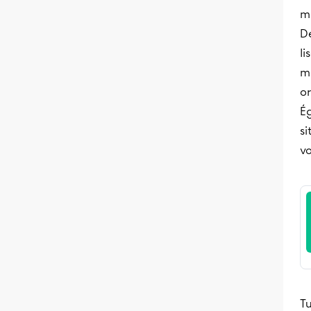
m
D
li
mo
o
Ég
si
vo
T