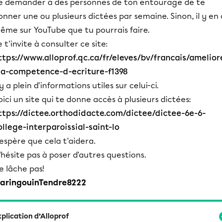
e demander à des personnes de ton entourage de te
onner une ou plusieurs dictées par semaine. Sinon, il y en 
ême sur YouTube que tu pourrais faire.
e t'invite à consulter ce site:
ttps://www.alloprof.qc.ca/fr/eleves/bv/francais/amelior
sa-competence-d-ecriture-f1398
 y a plein d'informations utiles sur celui-ci.
oici un site qui te donne accès à plusieurs dictées:
ttps://dictee.orthodidacte.com/dictee/dictee-6e-6-
ollege-interparoissial-saint-lo
'espère que cela t'aidera.
'hésite pas à poser d'autres questions.
e lâche pas!
aringouinTendre8222
plication d’Alloprof