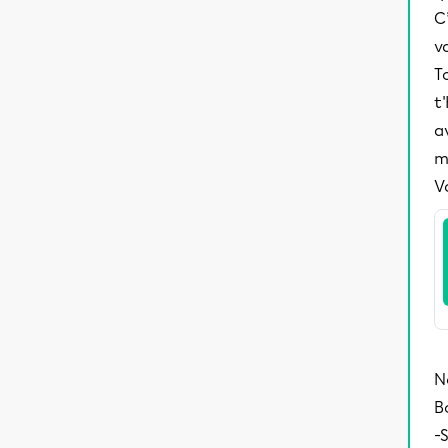
C
v
T
t
a
m
V
N
B
-