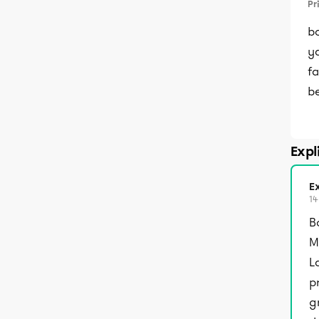
Pr
bo
y
fa
be
Expl
Ex
14
B
M
L
p
g