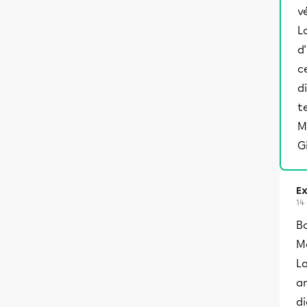
v
L
d
c
d
t
M
G
Ex
14
B
M
La
am
di