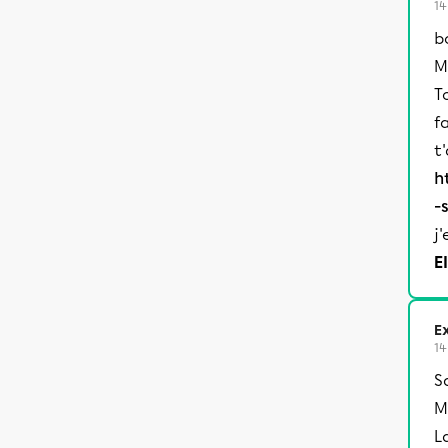
14
b
M
T
f
t'
h
-
j
E
Ex
14
S
M
L