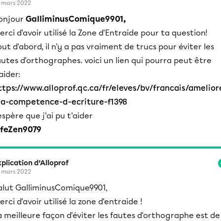
 mars 2022
onjour
GalliminusComique9901,
erci d'avoir utilisé la Zone d'Entraide pour ta question!
out d'abord, il n'y a pas vraiment de trucs pour éviter les
autes d'orthographes. voici un lien qui pourra peut être
aider:
ttps://www.alloprof.qc.ca/fr/eleves/bv/francais/amelior
sa-competence-d-ecriture-f1398
'espère que j'ai pu t'aider
lfeZen9079
plication d’Alloprof
 mars 2022
alut GalliminusComique9901,
erci d'avoir utilisé la zone d'entraide !
a meilleure façon d'éviter les fautes d'orthographe est de