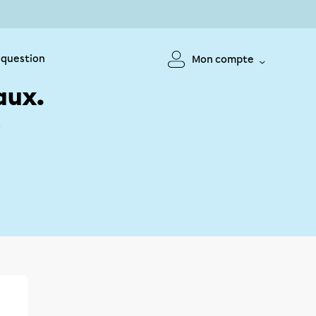
 question
Mon compte
aux.
!