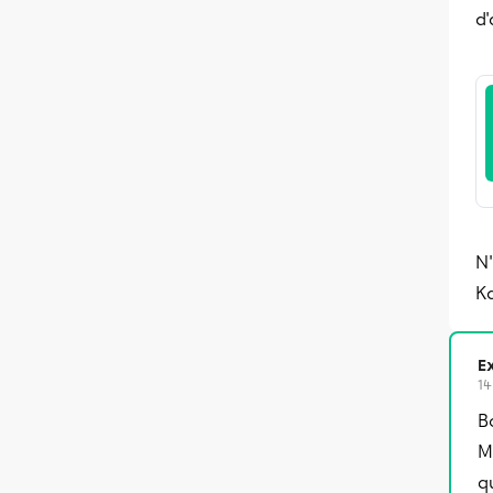
d'
N'
K
Ex
14
B
M
q