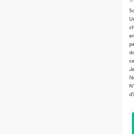
14
Sa
Un
ch
en
pe
d
c
Je
l'
N'
d'