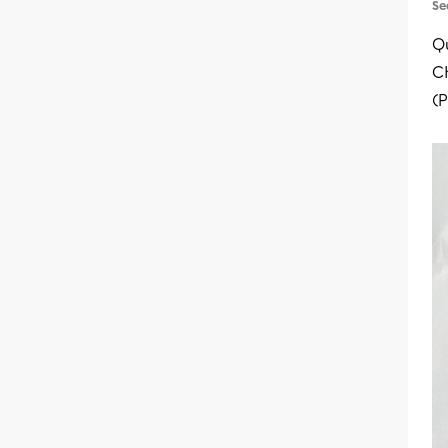
Se
Qu
C
(P