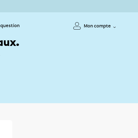
 question
Mon compte
aux.
!