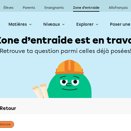
Élèves
Parents
Enseignants
Zone d’entraide
Allofrançais
Matières
Niveaux
Explorer
Poser une
Zone d’entraide est en trav
Retrouve ta question parmi celles déjà posées
Retour
Histoire