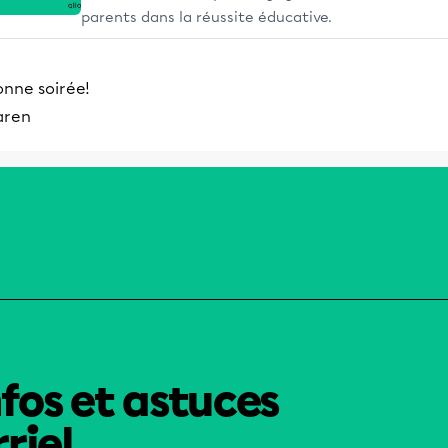
parents dans la réussite éducative.
onne soirée!
aren
nfos et astuces
riel.