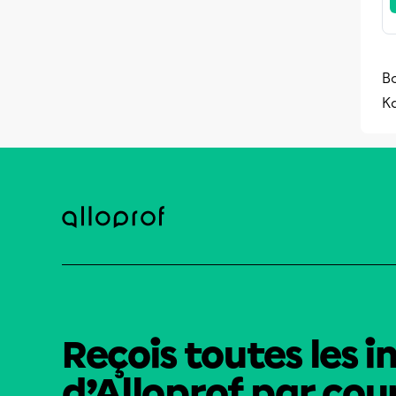
B
K
Reçois toutes les i
d’Alloprof par cour