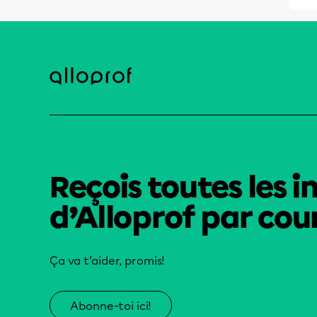
Reçois toutes les i
d’Alloprof par cour
Ça va t’aider, promis!
Abonne-toi ici!