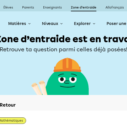
Élèves
Parents
Enseignants
Zone d’entraide
Allofrançais
Matières
Niveaux
Explorer
Poser une
Zone d’entraide est en trav
Retrouve ta question parmi celles déjà posées
Retour
Mathématiques