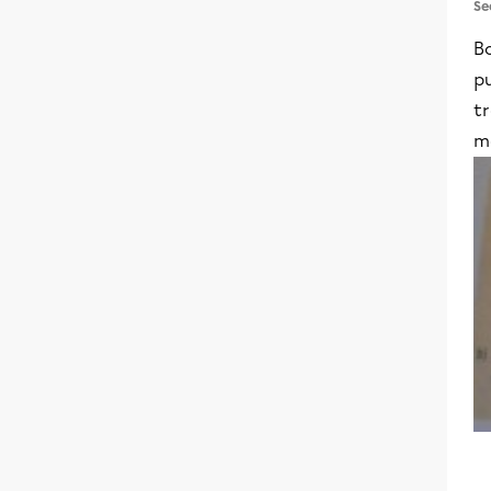
Se
B
p
t
m