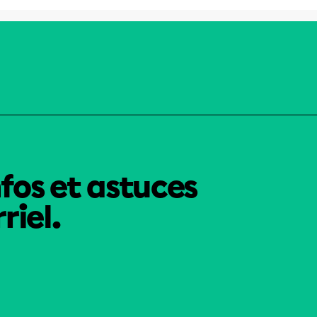
nfos et astuces
riel.