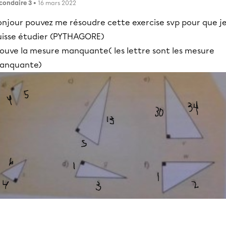
condaire 3
• 16 mars 2022
onjour pouvez me résoudre cette exercise svp pour que j
uisse étudier (PYTHAGORE)
rouve la mesure manquante( les lettre sont les mesure
anquante)