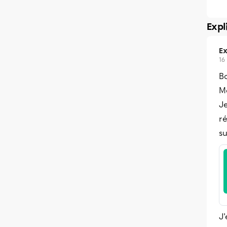
Expl
Ex
16
B
Me
Je
ré
su
J'