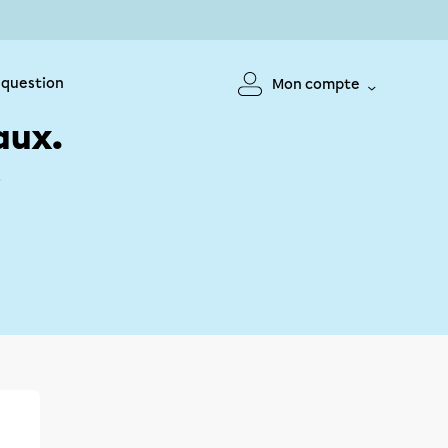
 question
Mon compte
aux.
!