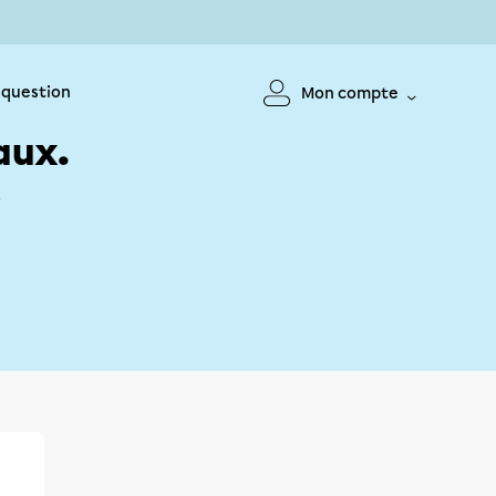
 question
Mon compte
aux.
!