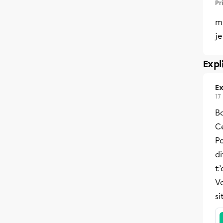
Pr
m
je
Expl
Ex
17
B
Ce
Po
di
t
Vo
si