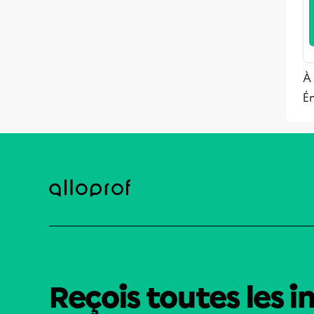
À
Ém
Reçois toutes les i