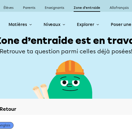
Élèves
Parents
Enseignants
Zone d’entraide
Allofrançais
Matières
Niveaux
Explorer
Poser une
Zone d’entraide est en trav
Retrouve ta question parmi celles déjà posées
Retour
Anglais