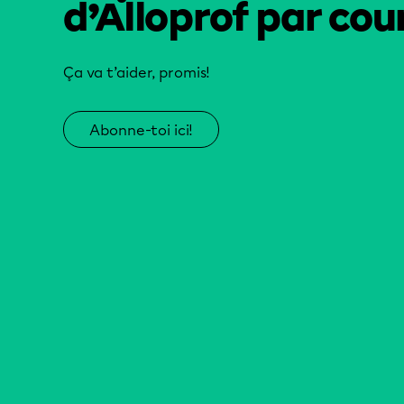
d’Alloprof par cour
Ça va t’aider, promis!
Abonne-toi ici!