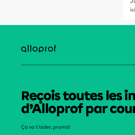
J’
ic
Reçois toutes les i
d’Alloprof par cour
Ça va t’aider, promis!