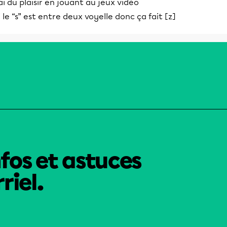
ai du plaisir en jouant au jeux vidéo
i le “s” est entre deux voyelle donc ça fait [z]
nfos et astuces
riel.