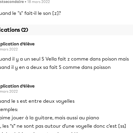
stsecondaire
• 18 mars 2022
and le "s" fait-il le son [z]?
ications (2)
plication d’élève
 mars 2022
and il y a un seul S Vella fait z comme dans poison mais
and il y en a deux sa fait S comme dans poisson
plication d’élève
 mars 2022
and le s est entre deux voyelles
xemples:
aime jouer à la guitare, mais aussi au piano
i, les “s” ne sont pas autour d’une voyelle donc c’est [ss]