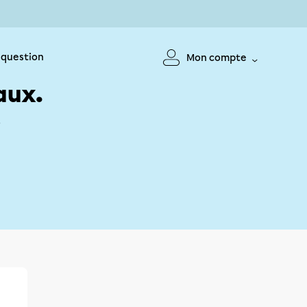
 question
Mon compte
aux.
!