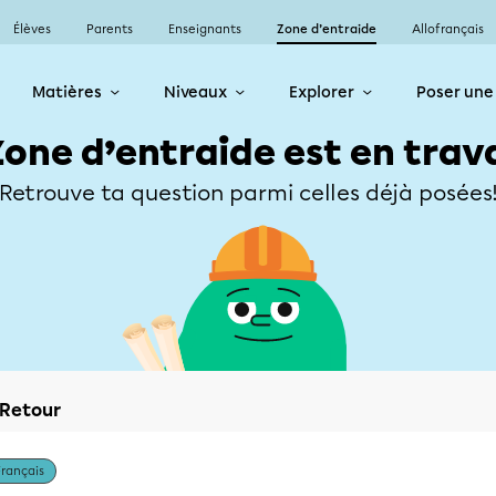
Élèves
Parents
Enseignants
Zone d’entraide
Allofrançais
Matières
Niveaux
Explorer
Poser une
Zone d’entraide est en trav
Retrouve ta question parmi celles déjà posées
Retour
Français