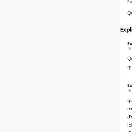
Po
Qu
Expl
Ex
18
Qu
qu
Ex
18
qu
e
J’
ic