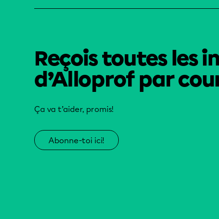
Reçois toutes les i
d’Alloprof par cour
Ça va t’aider, promis!
Abonne-toi ici!