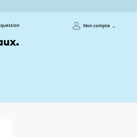
 question
Mon compte
aux.
!