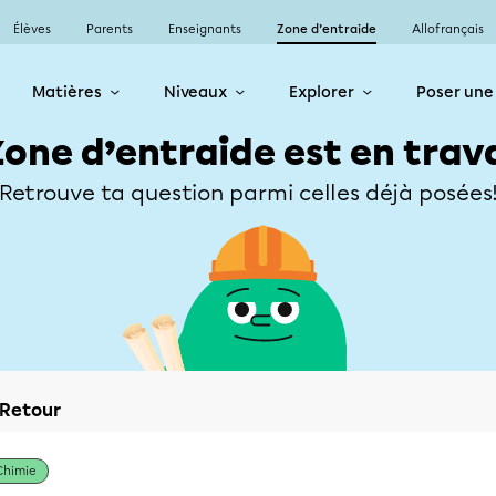
Élèves
Parents
Enseignants
Zone d’entraide
Allofrançais
Matières
Niveaux
Explorer
Poser une
Zone d’entraide est en trav
Retrouve ta question parmi celles déjà posées
Retour
Chimie