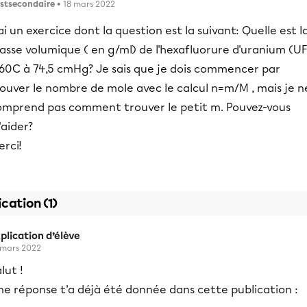
stsecondaire
• 18 mars 2022
ai un exercice dont la question est la suivant: Quelle est l
sse volumique ( en g/ml) de l'hexafluorure d'uranium (UF
 60C à 74,5 cmHg? Je sais que je dois commencer par
ouver le nombre de mole avec le calcul n=m/M , mais je n
omprend pas comment trouver le petit m. Pouvez-vous
aider?
rci!
ication (1)
plication d’élève
 mars 2022
lut !
ne réponse t'a déjà été donnée dans cette publication :