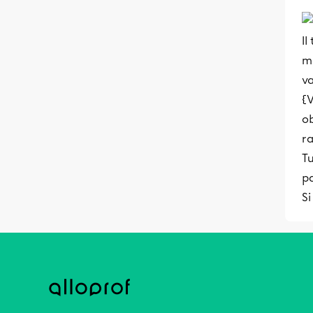
Il
ma
va
{V
ob
ra
Tu
pa
Si