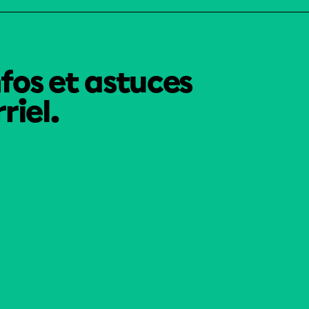
nfos et astuces
riel.