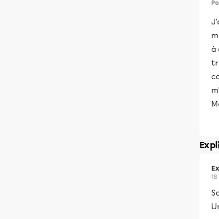
Po
J'
ma
à
tr
c
m'
Me
Expl
Ex
18
Sa
U