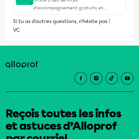
Grâce à ses services
d’accompagnement gratuits et
stimulants, Alloprof engage les élèves
Si tu as d'autres questions, n'hésite pas !
et leurs parents dans la réussite
VC
éducative.
Reçois toutes les infos
et astuces d’Alloprof
par courriel.