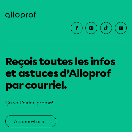
Reçois toutes les infos
et astuces d’Alloprof
par courriel.
Ça va t’aider, promis!
Abonne-toi ici!