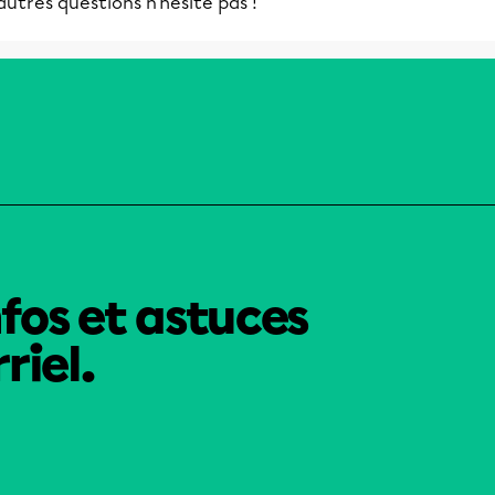
autres questions n'hésite pas !
nfos et astuces
riel.