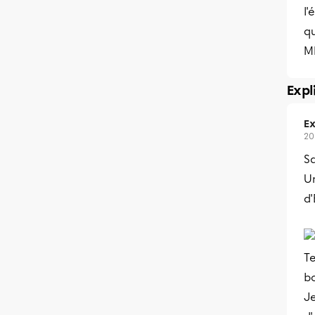
l'
qu
M
Expl
Ex
20
Sa
Un
d'
T
bo
Je