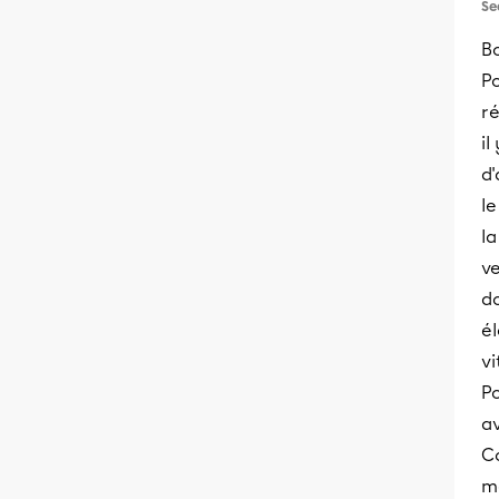
Se
Bo
Po
ré
il
d'
le
la
ve
d
él
vi
Po
a
Co
m