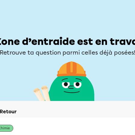
Élèves
Parents
Enseignants
Zone d’entraide
Allofrançais
Matières
Niveaux
Explorer
Poser une
Zone d’entraide est en trav
Retrouve ta question parmi celles déjà posées
Retour
Chimie