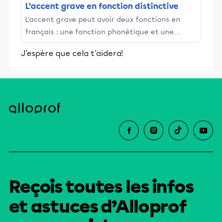
L'accent grave en fonction distinctive
L'accent grave peut avoir deux fonctions en
français : une fonction phonétique et une
fonction distinctive. Il peut donc soit préciser la
J'espère que cela t'aidera!
prononciation du e, soit distinguer des
homophones.
Reçois toutes les infos
et astuces d’Alloprof