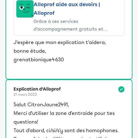
Alloprof aide aux devoirs |
Alloprof
Grâce à ses services
d’accompagnement gratuits et
stimulants, Alloprof engage les élèves
J'espère que mon explication t'aidera,
et leurs parents dans la réussite
bonne étude,
éducative.
grenatbionique4630
Explication d’Alloprof
21 mars 2022
Salut CitronJaune2491,
Merci d'utiliser la zone d'entraide pour tes
questions!
Tout d'abord, ci/si/s'y sont des homophones.