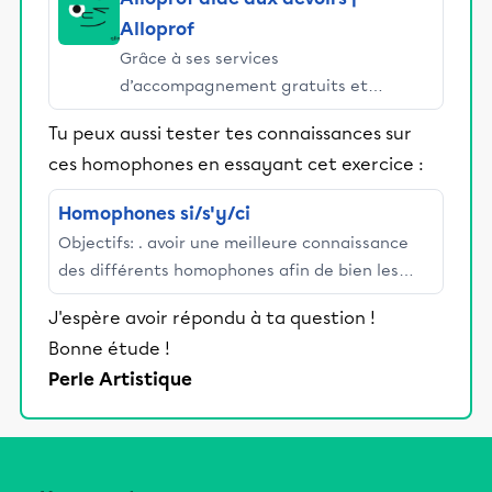
Alloprof
Grâce à ses services
d’accompagnement gratuits et
stimulants, Alloprof engage les élèves
Tu peux aussi tester tes connaissances sur
et leurs parents dans la réussite
ces homophones en essayant cet exercice :
éducative.
Homophones si/s'y/ci
Objectifs: . avoir une meilleure connaissance
des différents homophones afin de bien les
orthographier;. augmenter sa capacité à
J'espère avoir répondu à ta question !
identifier certaines classes ...
Bonne étude !
Perle Artistique