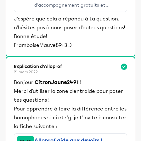
d’accompagnement gratuits et
stimulants, Alloprof engage les élèves
J'espère que cela a répondu à ta question,
et leurs parents dans la réussite
n'hésites pas à nous poser d'autres questions!
éducative.
Bonne étude!
FramboiseMauve8943 :)
Explication d’Alloprof
21 mars 2022
Bonjour
CitronJaune2491
!
Merci d'utiliser la zone d'entraide pour poser
tes questions !
Pour apprendre à faire la différence entre les
homophones si, ci et s'y, je t'invite à consulter
la fiche suivante :
Alloprof aide aux devoirs |