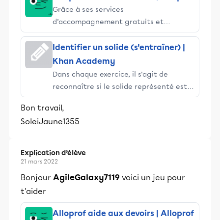
Grâce à ses services
d’accompagnement gratuits et
stimulants, Alloprof engage les élèves
et leurs parents dans la réussite
Identifier un solide (s'entraîner) |
éducative.
Khan Academy
Dans chaque exercice, il s'agit de
reconnaître si le solide représenté est
un pavé droit, un prisme, un cylindre, un
Bon travail,
cône ou une sphère.
SoleiJaune1355
Explication d’élève
21 mars 2022
Bonjour
AgileGalaxy7119
voici un jeu pour
t'aider
Alloprof aide aux devoirs | Alloprof