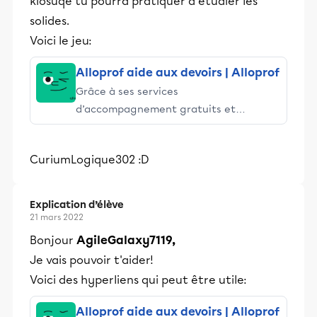
kiosuqe tu pourra pratiquer à étudier les
solides.
Voici le jeu:
Alloprof aide aux devoirs | Alloprof
Grâce à ses services
d’accompagnement gratuits et
stimulants, Alloprof engage les élèves
et leurs parents dans la réussite
CuriumLogique302 :D
éducative.
Explication d’élève
21 mars 2022
Bonjour
AgileGalaxy7119,
Je vais pouvoir t'aider!
Voici des hyperliens qui peut être utile:
Alloprof aide aux devoirs | Alloprof