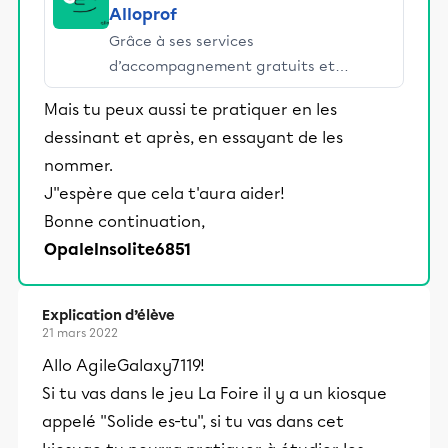
Alloprof
Grâce à ses services
d’accompagnement gratuits et
stimulants, Alloprof engage les élèves
Mais tu peux aussi te pratiquer en les
et leurs parents dans la réussite
dessinant et après, en essayant de les
éducative.
nommer.
J''espère que cela t'aura aider!
Bonne continuation,
OpaleInsolite6851
Explication d’élève
21 mars 2022
Allo AgileGalaxy7119!
Si tu vas dans le jeu La Foire il y a un kiosque
appelé ''Solide es-tu'', si tu vas dans cet