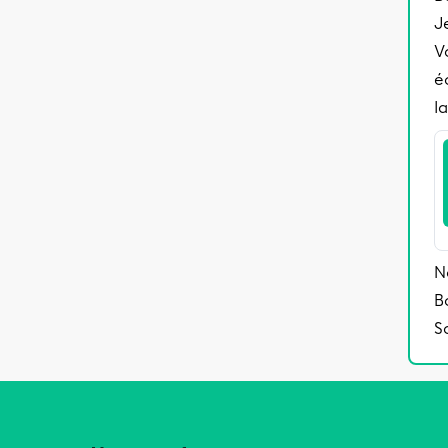
J
V
é
l
N
B
S