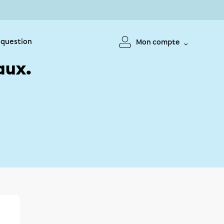
 question
Mon compte
aux.
!