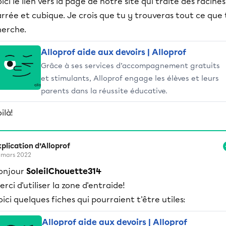
ici le lien vers la page de notre site qui traite des racines
rrée et cubique. Je crois que tu y trouveras tout ce que 
herche.
Alloprof aide aux devoirs | Alloprof
Grâce à ses services d’accompagnement gratuits
et stimulants, Alloprof engage les élèves et leurs
parents dans la réussite éducative.
ilà!
plication d’Alloprof
 mars 2022
onjour
SoleilChouette314
erci d'utiliser la zone d'entraide!
oici quelques fiches qui pourraient t'être utiles:
Alloprof aide aux devoirs | Alloprof