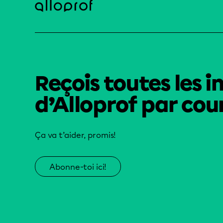
Reçois toutes les i
d’Alloprof par cour
Ça va t’aider, promis!
Abonne-toi ici!