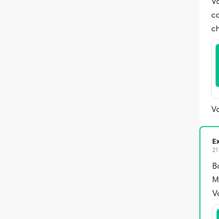
Vo
ca
c
Vo
Ex
21
B
M
V