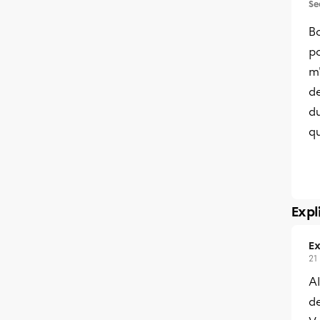
Se
Bo
po
m'
de
d
q
Expl
Ex
21
Al
de