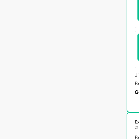
J
B
G
Ex
21
B