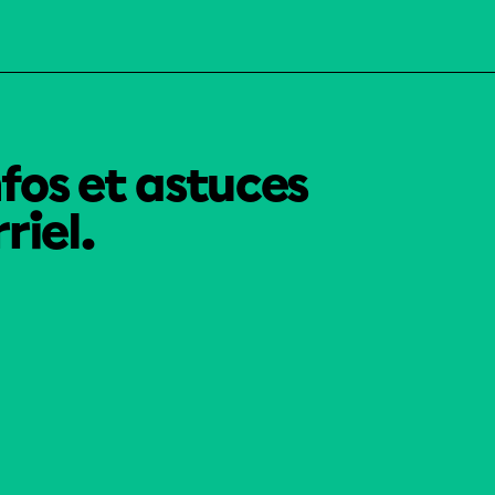
nfos et astuces
riel.