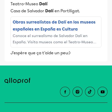
Teatro-Museo
Dalí
Casa de Salvador
Dalí
en Portlligat.
Obras surrealistas de Dalí en los museos
españoles en España es Cultura
Conoce el surrealismo de Salvador Dalí en
España. Visita museos como el Teatro-Museo
Dalí, el Museo Reina Sofía, la Casa-Museo
J'espère que ça t'aide un peu:)
Salvador Dalí, el Museo Thyssen Bornemisza y
más en el portal oficial de cultura de España