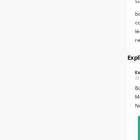
Se
bo
c
lé
r
Expl
Ex
22
Bo
Me
No