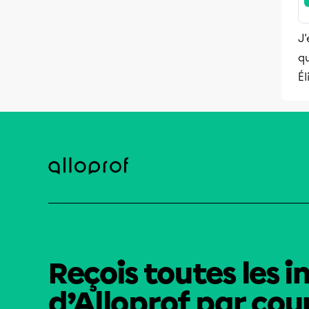
J'
qu
Él
Reçois toutes les i
d’Alloprof par cour