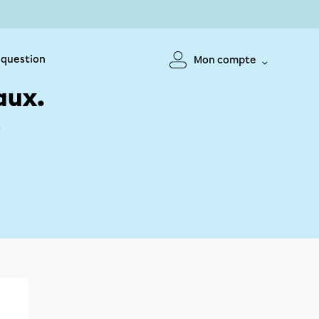
 question
Mon compte
aux.
!