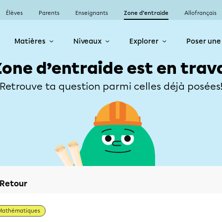
Élèves
Parents
Enseignants
Zone d’entraide
Allofrançais
Matières
Niveaux
Explorer
Poser une
Zone d’entraide est en trav
Retrouve ta question parmi celles déjà posées
Retour
Mathématiques