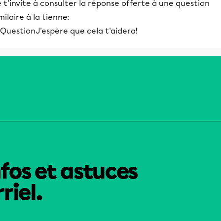
 t'invite à consulter la réponse offerte à une question
milaire à la tienne:
J'espère que cela t'aidera!
nfos et astuces
riel.