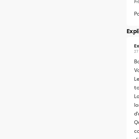
Pr
Po
Expl
Ex
27
B
Vo
Le
to
L
l
d'
Qu
co