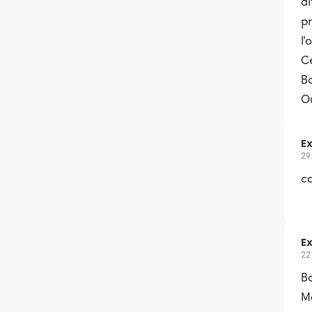
di
p
l'
Ce
B
O
Ex
29
ca
Ex
22
B
Me