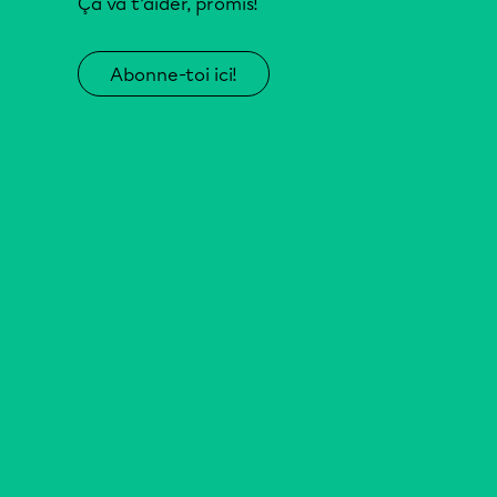
Ça va t’aider, promis!
Abonne-toi ici!