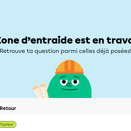
Élèves
Parents
Enseignants
Zone d’entraide
Allofrançais
Matières
Niveaux
Explorer
Poser une
Zone d’entraide est en trav
Retrouve ta question parmi celles déjà posées
Retour
Physique