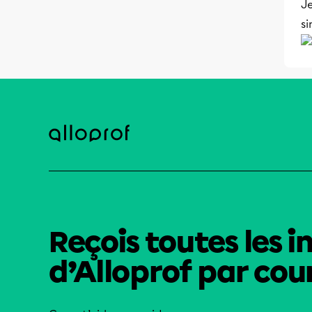
Je
si
Reçois toutes les i
d’Alloprof par cour