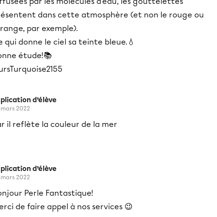
ffusées par les molécules d'eau, les gouttelettes
résentent dans cette atmosphère (et non le rouge ou
orange, par exemple).
 qui donne le ciel sa teinte bleue.💧
onne étude!📚
ursTurquoise2155
plication d’élève
 mars 2022
r il reflète la couleur de la mer
plication d’élève
 mars 2022
onjour Perle Fantastique!
rci de faire appel à nos services 😉