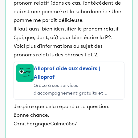
pronom relatif (dans ce cas, l'antécédent de
qui est une pomme) et la subordonnée : Une
pomme me paraît délicieuse.
Il faut aussi bien identifier le pronom relatif
(qui, que, dont, où) pour bien écrire la P2.
Voici plus d'informations au sujet des
pronoms relatifs des phrases 1 et 2.
Alloprof aide aux devoirs |
Alloprof
Grâce à ses services
d’accompagnement gratuits et
stimulants, Alloprof engage les élèves
J'espère que cela répond à ta question.
et leurs parents dans la réussite
Bonne chance,
éducative.
OrnithorynqueCalme6567