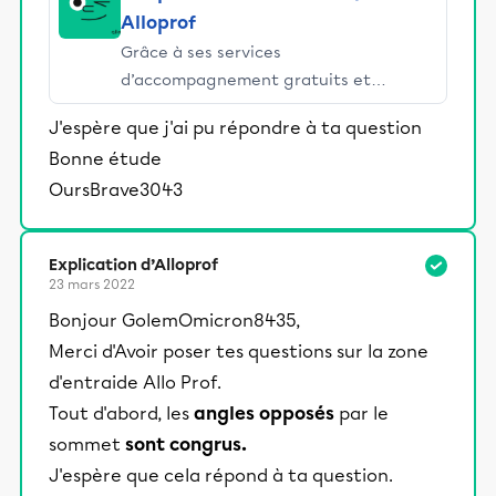
Alloprof
Grâce à ses services
d’accompagnement gratuits et
stimulants, Alloprof engage les élèves
J'espère que j'ai pu répondre à ta question
et leurs parents dans la réussite
Bonne étude
éducative.
OursBrave3043
Explication d’Alloprof
23 mars 2022
Bonjour GolemOmicron8435,
Merci d'Avoir poser tes questions sur la zone
d'entraide Allo Prof.
Tout d'abord, les
angles opposés
par le
sommet
sont congrus.
J'espère que cela répond à ta question.