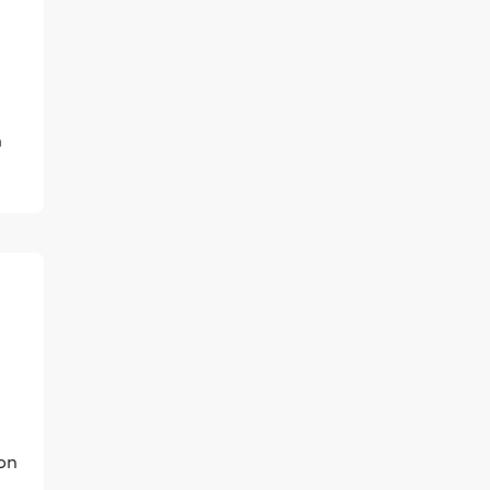
n
 on