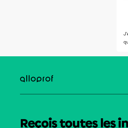
J'
qu
Reçois toutes les i