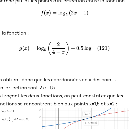
erche plutôt les points d'intersection entre la fonction
(
)
=
lo
g
f(x)=\log_{5}\left(2x+1\r
(
2
+
1
)
f
x
x
5
 la fonction :
2
g(x)=\log_{5}\left(\frac{
(
)
(
)
=
lo
g
+
0.5
lo
g
(
121
)
g
x
5
11
4
−
x
n obtient donc que les coordonnées en x des points
intersection sont 2 et 1,5.
 traçant les deux fonctions, on peut constater que les
nctions se rencontrent bien aux points x=1,5 et x=2 :