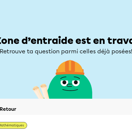
Élèves
Parents
Enseignants
Zone d’entraide
Allofrançais
Matières
Niveaux
Explorer
Poser une
Zone d’entraide est en trav
Retrouve ta question parmi celles déjà posées
Retour
Mathématiques