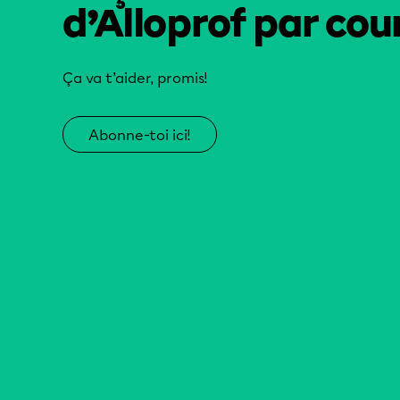
d’Alloprof par cour
Ça va t’aider, promis!
Abonne-toi ici!