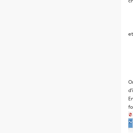
ch
et
O
d'
En
fo