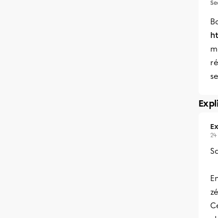
Se
Bo
h
ma
ré
se
Expl
Ex
24
Sa
En
zé
Ce