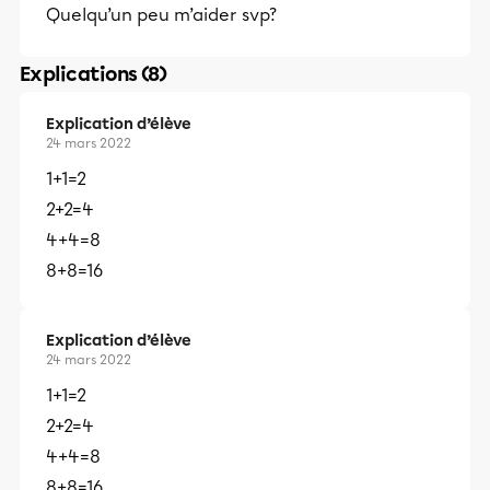
Quelqu’un peu m’aider svp?
Explications (8)
Explication d’élève
24 mars 2022
1+1=2
2+2=4
4+4=8
8+8=16
Explication d’élève
24 mars 2022
1+1=2
2+2=4
4+4=8
8+8=16