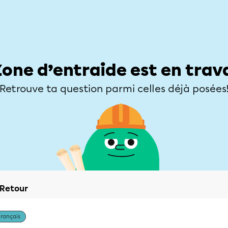
Élèves
Parents
Enseignants
Zone d’entraide
Allofrançais
Matières
Niveaux
Explorer
Poser une
Zone d’entraide est en trav
Retrouve ta question parmi celles déjà posées
Retour
Français