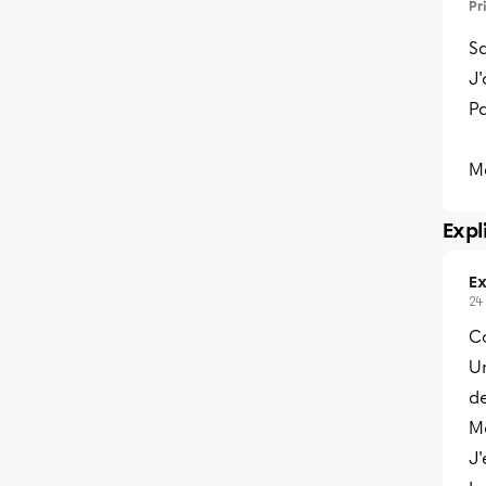
Pr
Sa
J'
P
Me
Expl
Ex
24
C
U
de
M
J'