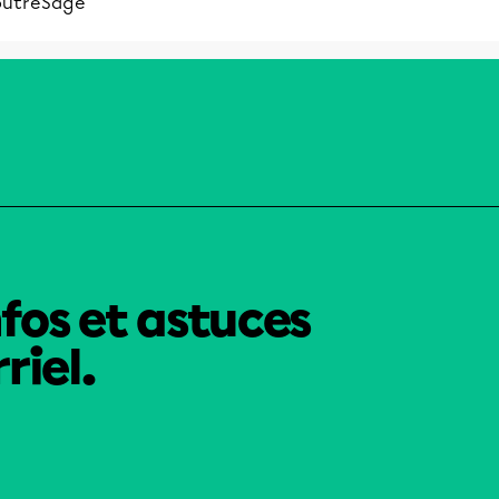
outreSage
nfos et astuces
riel.