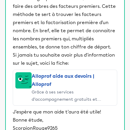
faire des arbres des facteurs premiers. Cette
méthode te sert à trouver les facteurs
premiers et la factorisation première d'un
nombre. En bref, elle te permet de connaitre
les nombres premiers qui, multipliés
ensembles, te donne ton chiffre de départ.
Si jamais tu souhaite avoir plus d'information
sur le sujet, voici la fiche:
Alloprof aide aux devoirs |
Alloprof
Grâce à ses services
d’accompagnement gratuits et
stimulants, Alloprof engage les élèves
J'espère que mon aide t'aura été utile!
et leurs parents dans la réussite
Bonne étude,
éducative.
ScorpionRouge9265