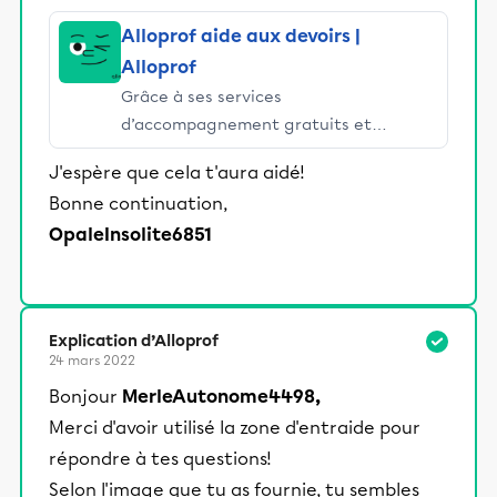
Alloprof aide aux devoirs |
Alloprof
Grâce à ses services
d’accompagnement gratuits et
stimulants, Alloprof engage les élèves
J'espère que cela t'aura aidé!
et leurs parents dans la réussite
Bonne continuation,
éducative.
OpaleInsolite6851
Explication d’Alloprof
24 mars 2022
Bonjour
MerleAutonome4498,
Merci d'avoir utilisé la zone d'entraide pour
répondre à tes questions!
Selon l'image que tu as fournie, tu sembles