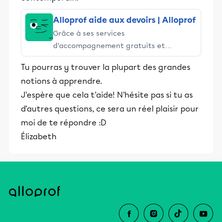
Alloprof aide aux devoirs | Alloprof
Grâce à ses services
d’accompagnement gratuits et
stimulants, Alloprof engage les élèves
Tu pourras y trouver la plupart des grandes
et leurs parents dans la réussite
notions à apprendre.
éducative.
J'espère que cela t'aide! N'hésite pas si tu as
d'autres questions, ce sera un réel plaisir pour
moi de te répondre :D
Élizabeth