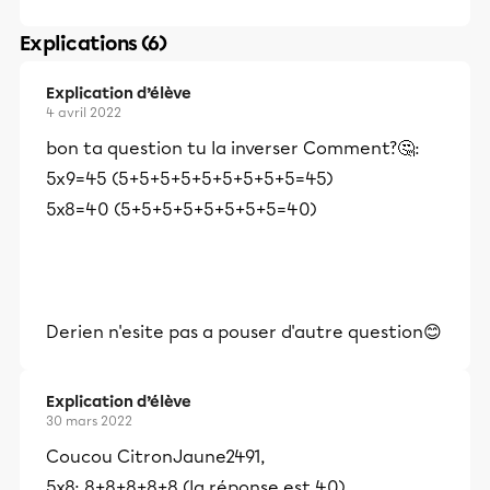
Explications (6)
Explication d’élève
4 avril 2022
bon ta question tu la inverser Comment?🤔:
5x9=45 (5+5+5+5+5+5+5+5+5=45)
5x8=40 (5+5+5+5+5+5+5+5=40)
Derien n'esite pas a pouser d'autre question😊
Explication d’élève
30 mars 2022
Coucou CitronJaune2491,
5x8: 8+8+8+8+8 (la réponse est 40)