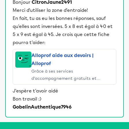
Bonjour
CitronJaune2491
Merci d'utiliser la zone d'entraide!
En fait, tu as eu les bonnes réponses, sauf
qu'elles sont inversées. 5 x 8 est égal à 40 et
5 x 9 est égal à 45. Je crois que cette fiche
pourra t'aider:
Alloprof aide aux devoirs |
Alloprof
Grâce à ses services
d’accompagnement gratuits et
stimulants, Alloprof engage les élèves
J'espère t'avoir aidé
et leurs parents dans la réussite
Bon travail :)
éducative.
GobelinAuthentique7946