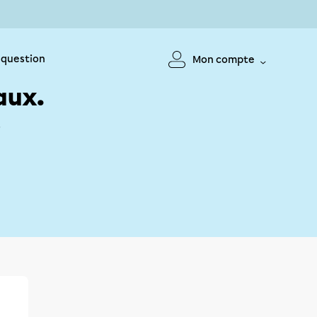
 question
Mon compte
aux.
!