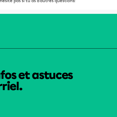
hésite pas si tu as d'autres questions!
nfos et astuces
riel.