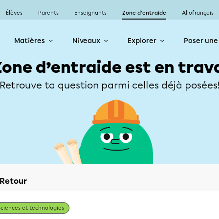
Élèves
Parents
Enseignants
Zone d’entraide
Allofrançais
Matières
Niveaux
Explorer
Poser une
Zone d’entraide est en trav
Retrouve ta question parmi celles déjà posées
Retour
Sciences et technologies