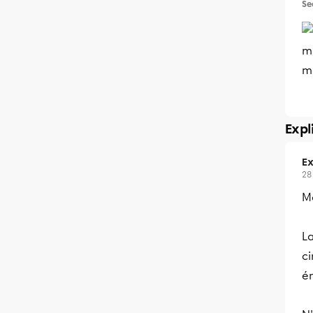
Se
ma
m
Expl
Ex
28
Me
La
ci
én