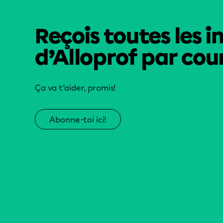
Reçois toutes les i
d’Alloprof par cour
Ça va t’aider, promis!
Abonne-toi ici!