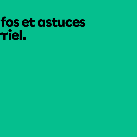
nfos et astuces
riel.