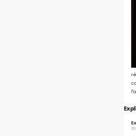
ré
co
l
Expl
Ex
30