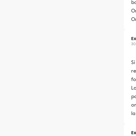
bo
On
On
Ex
30
Si
r
fo
La
pa
on
la
Ex