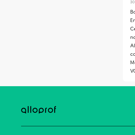
30
B
En
C
no
Al
c
Me
V