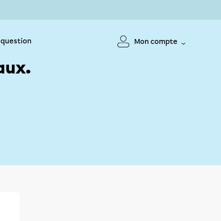
 question
Mon compte
aux.
!