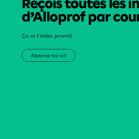
Reçois toutes les i
d’Alloprof par cour
Ça va t’aider, promis!
Abonne-toi ici!