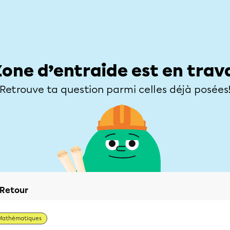
Élèves
Parents
Enseignants
Zone d’entraide
Allofrançais
Matières
Niveaux
Explorer
Poser une
Zone d’entraide est en trav
Retrouve ta question parmi celles déjà posées
Retour
Mathématiques