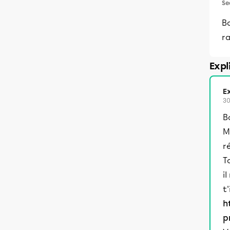
Se
Bo
r
Expl
Ex
30
B
M
r
T
i
t
h
p