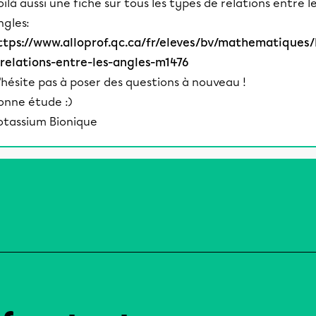
oilà aussi une fiche sur tous les types de relations entre l
ngles:
ttps://www.alloprof.qc.ca/fr/eleves/bv/mathematiques/
-relations-entre-les-angles-m1476
'hésite pas à poser des questions à nouveau !
onne étude :)
otassium Bionique