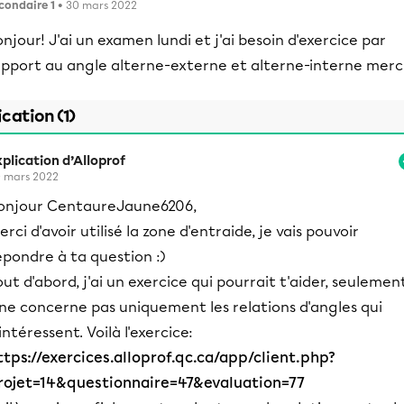
condaire 1
• 30 mars 2022
njour! J'ai un examen lundi et j'ai besoin d'exercice par
apport au angle alterne-externe et alterne-interne merci
ication (1)
plication d’Alloprof
 mars 2022
onjour CentaureJaune6206,
erci d'avoir utilisé la zone d'entraide, je vais pouvoir
épondre à ta question :)
out d'abord, j'ai un exercice qui pourrait t'aider, seulement
l ne concerne pas uniquement les relations d'angles qui
'intéressent. Voilà l'exercice:
ttps://exercices.alloprof.qc.ca/app/client.php?
rojet=14&questionnaire=47&evaluation=77