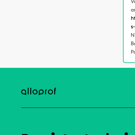
V
a
h
s
N
B
P