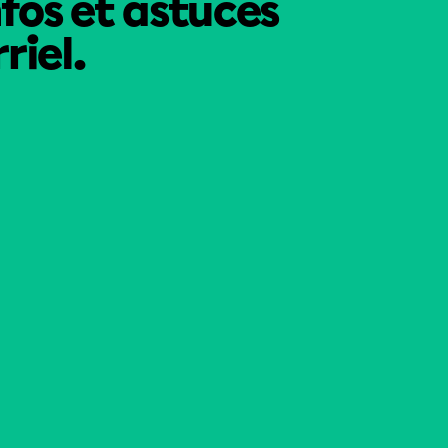
nfos et astuces
riel.