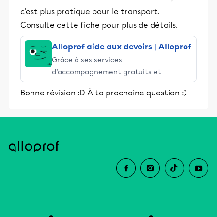
c'est plus pratique pour le transport.
Consulte cette fiche pour plus de détails.
Alloprof aide aux devoirs | Alloprof
Grâce à ses services
d’accompagnement gratuits et
stimulants, Alloprof engage les élèves
Bonne révision :D À ta prochaine question :)
et leurs parents dans la réussite
éducative.