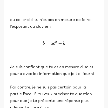
ou celle-ci si tu n'es pas en mesure de faire
l'exposant au clavier :
x
=
b = ac^{x}+ k
+
b
a
c
k
Je suis confiant que tu es en mesure d'isoler
pour x avec les information que je t'ai fourni.
Par contre, je ne suis pas certain pour la
partie Excel. Si tu veux préciser ta question
pour que je te présente une réponse plus
adéquate, libre à toi.