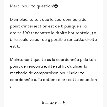
Merci pour ta question!😉
D'emblée, tu sais que la coordonnée y du
point d'intersection est de
b
puisque si la
droite f(x) rencontre la droite horizontale
y =
b
, la seule valeur de y possible sur cette droite
est
b.
Maintenant que tu as la coordonnée y de ton
point de rencontre, il te suffit d'utiliser la
méthode de comparaison pour isoler ta
coordonnée x. Tu obtiens alors cette équation
:
=
b = acx + k
+
b
a
c
x
k