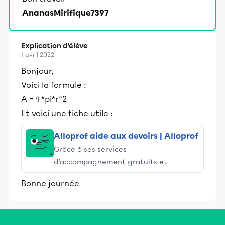
AnanasMirifique7397
Explication d’élève
1 avril 2022
Bonjour,
Voici la formule :
A = 4*pi*r^2
Et voici une fiche utile :
Alloprof aide aux devoirs | Alloprof
Grâce à ses services
d’accompagnement gratuits et
stimulants, Alloprof engage les élèves
Bonne journée
et leurs parents dans la réussite
éducative.