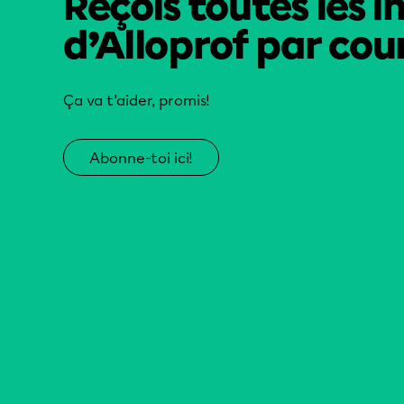
Reçois toutes les i
d’Alloprof par cour
Ça va t’aider, promis!
Abonne-toi ici!