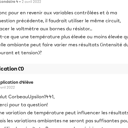
condaire 4
• 2 avril 2022
onc pour en revenir aux variables contrôlées et à ma
estion précédente, il faudrait utiliser le même circuit,
acer le voltmètre aux bornes du résistor...
st-ce que une température plus élevée ou moins élevée q
lle ambiante peut faire varier mes résultats (intensité d
ourant et tension)?
ication (1)
plication d’élève
avril 2022
alut CorbeauUpsilon1441,
rci pour ta question!
e variation de température peut influencer les résultats
is les variations ambiantes ne seront pas suffisantes po