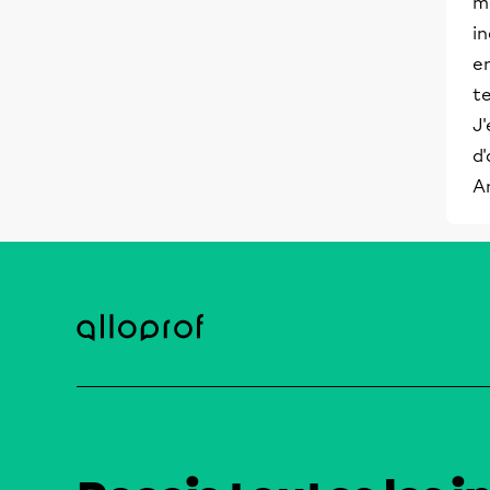
mo
i
e
te
J'
d'
A