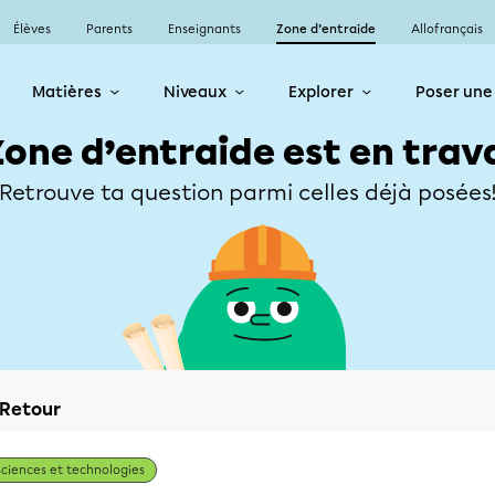
Élèves
Parents
Enseignants
Zone d’entraide
Allofrançais
Matières
Niveaux
Explorer
Poser une
Zone d’entraide est en trav
Retrouve ta question parmi celles déjà posées
Retour
Sciences et technologies