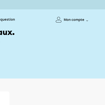
 question
Mon compte
aux.
!