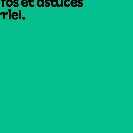
nfos et astuces
riel.