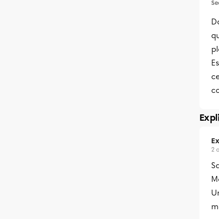
Se
D
qu
pl
E
ce
c
Expl
Ex
2 
S
Me
Un
ma