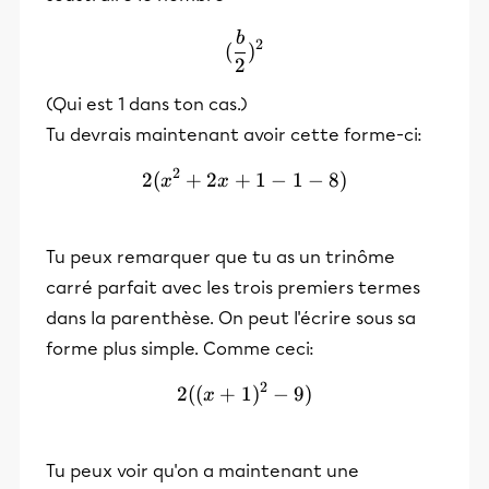
b
(\frac{b}{2})^2
2
(
)
2
(Qui est 1 dans ton cas.)
Tu devrais maintenant avoir cette forme-ci:
2
2
(
+
2
+
2(x^2 + 2x + 1 - 1 -8)
1
−
1
−
8
)
x
x
Tu peux remarquer que tu as un trinôme
carré parfait avec les trois premiers termes
dans la parenthèse. On peut l'écrire sous sa
forme plus simple. Comme ceci:
2
2
((
+
1
2((x + 1)^2 - 9)
)
−
9
)
x
Tu peux voir qu'on a maintenant une