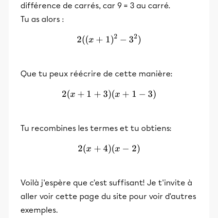
différence de carrés, car 9 = 3 au carré.
Tu as alors :
2
2
2
((
+
1
2((x + 1)^2 - 3^2)
)
−
3
)
x
Que tu peux réécrire de cette manière:
2
(
+
1
+
3
)
2(x + 1 + 3)(x + 1 - 3)
(
+
1
−
3
)
x
x
Tu recombines les termes et tu obtiens:
2
(
+
4
)
2(x + 4)(x - 2)
(
−
2
)
x
x
Voilà j'espère que c'est suffisant! Je t'invite à
aller voir cette page du site pour voir d'autres
exemples.