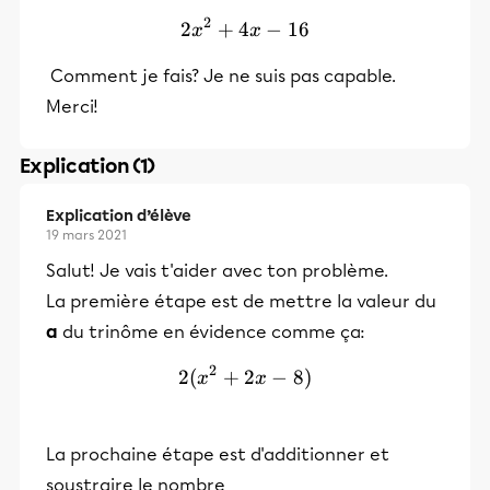
2
2
+
4
2x^2 + 4x - 16
−
16
x
x
Comment je fais? Je ne suis pas capable.
Merci!
Explication (1)
Explication d’élève
19 mars 2021
Salut! Je vais t'aider avec ton problème.
La première étape est de mettre la valeur du
a
du trinôme en évidence comme ça:
2
2
(
+
2
2(x^2 + 2x - 8)
−
8
)
x
x
La prochaine étape est d'additionner et
soustraire le nombre