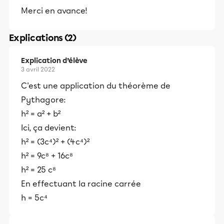
Merci en avance!
Explications (2)
Explication d’élève
3 avril 2022
C'est une application du théorème de
Pythagore:
h² = a² + b²
Ici, ça devient:
h² = (3c⁴)² + (4c⁴)²
h² = 9c⁸ + 16c⁸
h² = 25 c⁸
En effectuant la racine carrée
h = 5c⁴