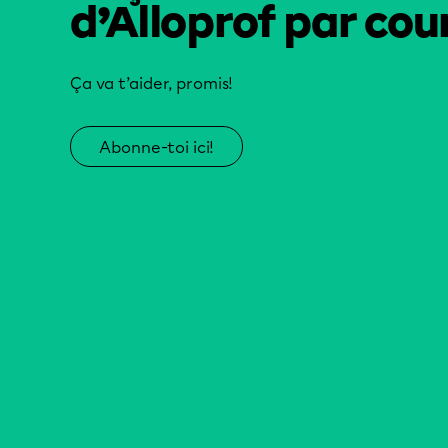
d’Alloprof par cour
Ça va t’aider, promis!
Abonne-toi ici!