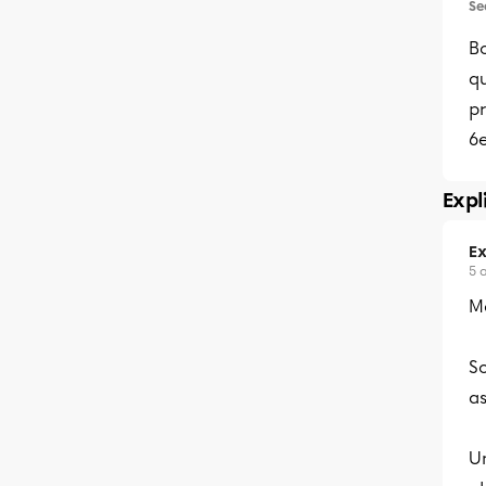
Se
B
qu
pr
6e
Expl
Ex
5 
Me
So
as
U