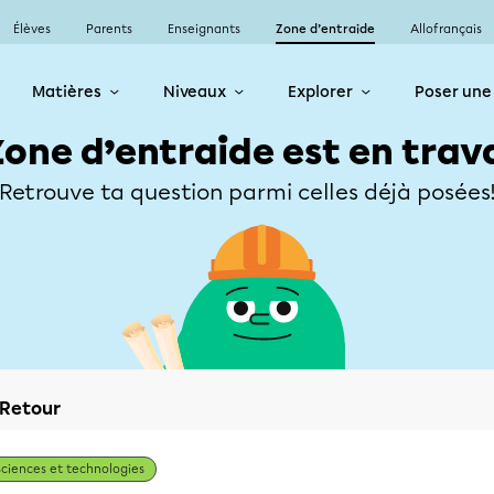
Élèves
Parents
Enseignants
Zone d’entraide
Allofrançais
Matières
Niveaux
Explorer
Poser une
Zone d’entraide est en trav
Retrouve ta question parmi celles déjà posées
Retour
Sciences et technologies