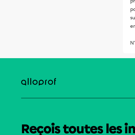
ph
pa
su
en
N'
Reçois toutes les i