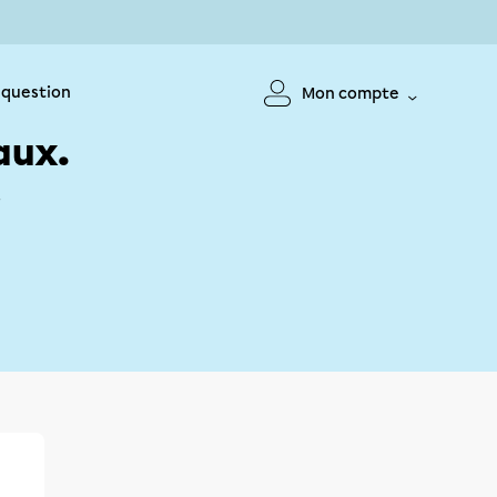
 question
Mon compte
aux.
!