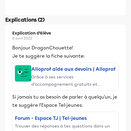
Explications (2)
Explication d’élève
6 avril 2022
Bonjour DragonChouette!
Je te suggère la fiche suivante:
Alloprof aide aux devoirs | Alloprof
Grâce à ses services
d’accompagnement gratuits et
stimulants, Alloprof engage les élèves
Si jamais tu as besoin de parler à quelqu'un, je
et leurs parents dans la réussite
te suggère l'Espace Tel-jeunes:
éducative.
Forum - Espace TJ | Tel-jeunes
Trouver des réponses à tes questions dans un