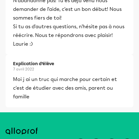
N'abandonne pas! Tu es déjà venu nous
et leurs parents dans la réussite
demander de l'aide, c'est un bon début! Nous
éducative.
sommes fiers de toi!
Si tu as d'autres questions, n'hésite pas à nous
réécrire. Nous te répondrons avec plaisir!
Laurie :)
Explication d’élève
7 avril 2022
Moi j ai un truc qui marche pour certain et
c'est de étudier avec des amis, parent ou
famille