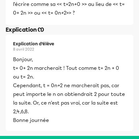
l'écrire comme sa << t=2n+0 >> au lieu de << t=
0+ 2n >> ou << t= 0n+2>> ?
Explication (1)
Explication d’élève
8 avril 2022
Bonjour,
t= 0+ 2n marcherait ! Tout comme t= 2n + 0
ou t= 2n.
Cependant, t = 0n+2 ne marcherait pas, car
peut importe le n on obtiendrait 2 pour toute
la suite. Or, ce n'est pas vrai, car la suite est
2,4,6,8.
Bonne journée